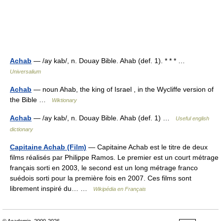
Achab
— /ay kab/, n. Douay Bible. Ahab (def. 1). * * * …
Universalium
Achab
— noun Ahab, the king of Israel , in the Wycliffe version of
the Bible …
Wiktionary
Achab
— /ay kab/, n. Douay Bible. Ahab (def. 1) …
Useful english
dictionary
Capitaine Achab (Film)
— Capitaine Achab est le titre de deux
films réalisés par Philippe Ramos. Le premier est un court métrage
français sorti en 2003, le second est un long métrage franco
suédois sorti pour la première fois en 2007. Ces films sont
librement inspiré du… …
Wikipédia en Français
© Academic, 2000-2026