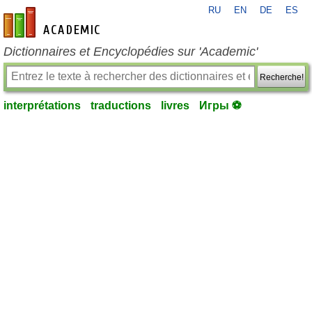
RU
EN
DE
ES
fr-academic.com
Dictionnaires et Encyclopédies sur 'Academic'
Recherche!
interprétations
traductions
livres
Игры ⚽