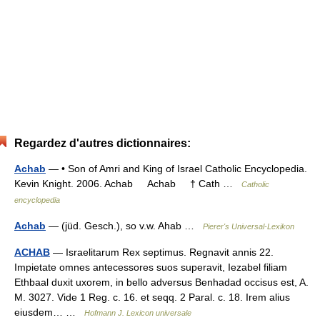
Regardez d'autres dictionnaires:
Achab
— • Son of Amri and King of Israel Catholic Encyclopedia.
Kevin Knight. 2006. Achab Achab † Cath …
Catholic
encyclopedia
Achab
— (jüd. Gesch.), so v.w. Ahab …
Pierer's Universal-Lexikon
ACHAB
— Israelitarum Rex septimus. Regnavit annis 22.
Impietate omnes antecessores suos superavit, Iezabel filiam
Ethbaal duxit uxorem, in bello adversus Benhadad occisus est, A.
M. 3027. Vide 1 Reg. c. 16. et seqq. 2 Paral. c. 18. Irem alius
eiusdem… …
Hofmann J. Lexicon universale