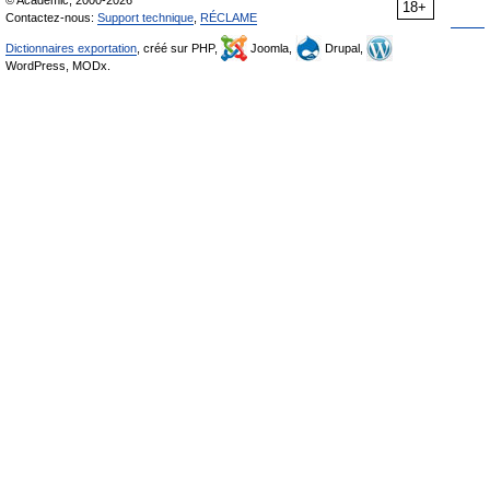
18+
Contactez-nous:
Support technique
,
RÉCLAME
Dictionnaires exportation
, créé sur PHP,
Joomla,
Drupal,
WordPress, MODx.