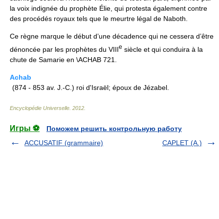
la voix indignée du prophète Élie, qui protesta également contre
des procédés royaux tels que le meurtre légal de Naboth.
Ce règne marque le début d’une décadence qui ne cessera d’être
e
dénoncée par les prophètes du VIII
siècle et qui conduira à la
chute de Samarie en \ACHAB 721.
Achab
(874 - 853 av. J.-C.) roi d'Israël; époux de Jézabel.
Encyclopédie Universelle
.
2012
.
Игры ⚽
Поможем решить контрольную работу
ACCUSATIF (grammaire)
CAPLET (A.)